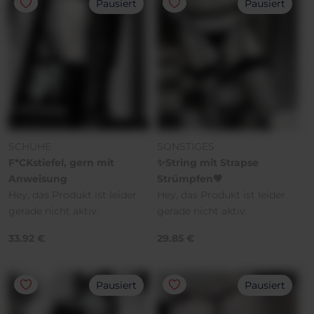
Pausiert
Pausiert
SCHUHE
SONSTIGES
F*CKstiefel, gern mit
✨String mit Strapse
Anweisung
Strümpfen🖤
Hey, das Produkt ist leider
Hey, das Produkt ist leider
gerade nicht aktiv.
gerade nicht aktiv.
33.92 €
29.85 €
Pausiert
Pausiert