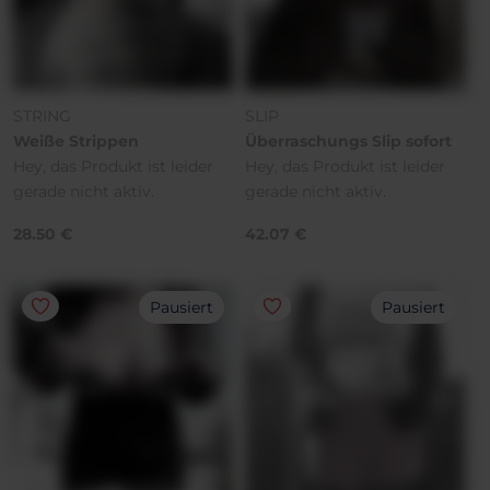
STRING
SLIP
Weiße Strippen
Überraschungs Slip sofort
Hey, das Produkt ist leider
Hey, das Produkt ist leider
gerade nicht aktiv.
gerade nicht aktiv.
28.50 €
42.07 €
Pausiert
Pausiert