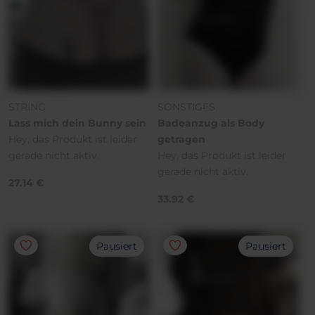
STRING
SONSTIGES
Lass mich dein Bunny sein
Badeanzug als Body
Hey, das Produkt ist leider
getragen
gerade nicht aktiv.
Hey, das Produkt ist leider
gerade nicht aktiv.
27.14 €
33.92 €
Pausiert
Pausiert