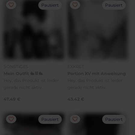
Pausiert
Pausiert
SONSTIGES
EXKRET
Mein Outfit 🐇🐰🐇
Portion KV mit Anweisung
Hey, das Produkt ist leider
Hey, das Produkt ist leider
gerade nicht aktiv.
gerade nicht aktiv.
47.49 €
43.42 €
Pausiert
Pausiert