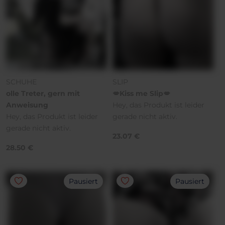
SCHUHE
SLIP
olle Treter, gern mit
💋Kiss me Slip💋
Anweisung
Hey, das Produkt ist leider
Hey, das Produkt ist leider
gerade nicht aktiv.
gerade nicht aktiv.
23.07 €
28.50 €
Pausiert
Pausiert