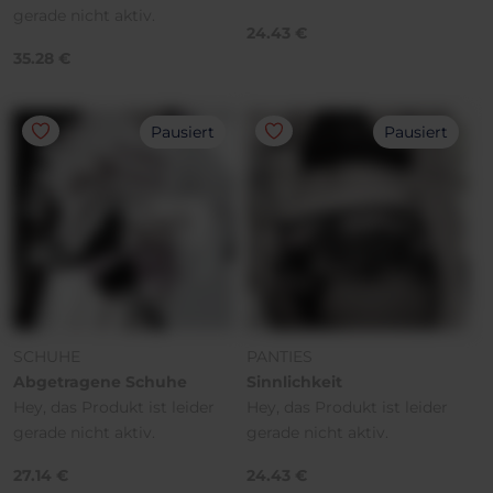
gerade nicht aktiv.
24.43 €
35.28 €
Pausiert
Pausiert
SCHUHE
PANTIES
Abgetragene Schuhe
Sinnlichkeit
Hey, das Produkt ist leider
Hey, das Produkt ist leider
gerade nicht aktiv.
gerade nicht aktiv.
27.14 €
24.43 €