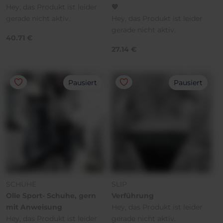
Hey, das Produkt ist leider
💙
gerade nicht aktiv.
Hey, das Produkt ist leider
gerade nicht aktiv.
40.71 €
27.14 €
Pausiert
Pausiert
SCHUHE
SLIP
Olle Sport- Schuhe, gern
Verführung
mit Anweisung
Hey, das Produkt ist leider
Hey, das Produkt ist leider
gerade nicht aktiv.