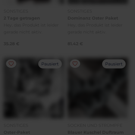
SONSTIGES
SONSTIGES
2 Tage getragen
Dominanz Oster Paket
Hey, das Produkt ist leider
Hey, das Produkt ist leider
gerade nicht aktiv.
gerade nicht aktiv.
35.28 €
81.42 €
Pausiert
Pausiert
SONSTIGES
SOCKEN UND STRÜMPFE
Oster-Paket
Blauer Kuschel Duftraum