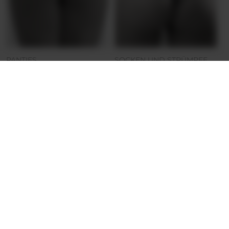
PANTIES
SOCKEN UND STRÜMPFE
Sinnliches Pastell
Seidige Blume
Hey, das Produkt ist leider
Hey, das Produkt ist leider
gerade nicht aktiv.
gerade nicht aktiv.
27.14 €
27.14 €
Pausiert
Pausiert