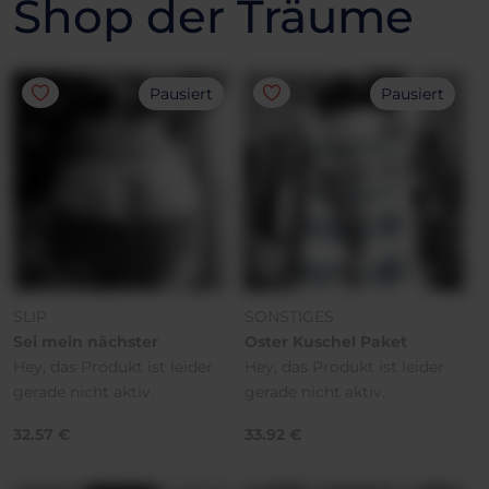
Shop der Träume
Pausiert
Pausiert
SLIP
SONSTIGES
Sei mein nächster
Oster Kuschel Paket
Hey, das Produkt ist leider
Hey, das Produkt ist leider
gerade nicht aktiv.
gerade nicht aktiv.
32.57 €
33.92 €