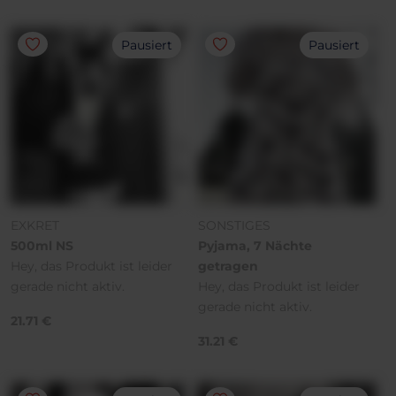
Pausiert
Pausiert
EXKRET
SONSTIGES
500ml NS
Pyjama, 7 Nächte
Hey, das Produkt ist leider
getragen
gerade nicht aktiv.
Hey, das Produkt ist leider
gerade nicht aktiv.
21.71 €
31.21 €